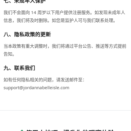
七、未成年人保护
我们不会面向 14 周岁以下用户提供注册服务。如发现未成年人
信息，我们将及时删除。如您是监护人可与我们联系处理。
八、隐私政策的更新
当本政策有重大调整时，我们将通过平台公告、推送等方式提前
告知。
九、联系我们
如有任何隐私相关的问题，请发送邮件至：
support@jordannabelleisle.com