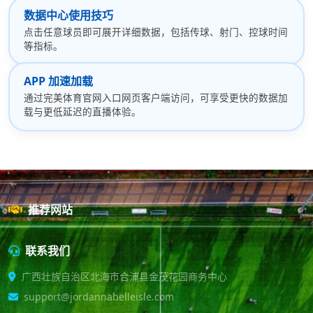
数据中心使用技巧
点击任意球员即可展开详细数据，包括传球、射门、控球时间
等指标。
APP 加速加载
通过完美体育官网入口网页客户端访问，可享受更快的数据加
载与更低延迟的直播体验。
推荐网站
联系我们
广西壮族自治区北海市合浦县金茂花园商务中心
support@jordannabelleisle.com